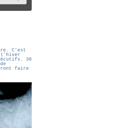
ire. C’est
 l’hiver
sécutifs. 30
 de
vront faire