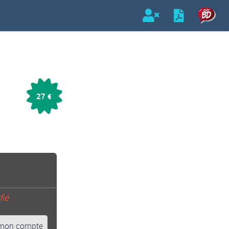
27
€
fié
mon compte