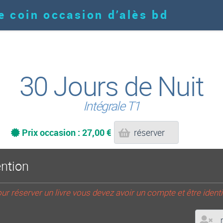
e coin occasion d’alès bd
30 Jours de Nuit
Intégrale T1
Prix occasion : 27,00 €
réserver
ention
ur réserver un livre vous devez avoir un compte et être identi