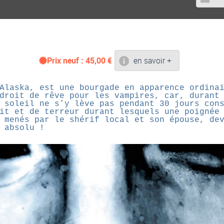
Prix neuf :
45,00
€
en savoir +
Alaska, est une bourgade en apparence ordina
droit de rêve pour les vampires, car, durant
 soleil ne s’y lève pas pendant 30 jours con
it et de terreur durant lesquels une poignée
 menés par le shérif local et son épouse, de
 absolu !