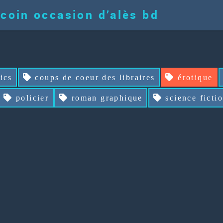
 coin occasion d’alès bd
ics
coups de coeur des libraires
érotique
policier
roman graphique
science ficti