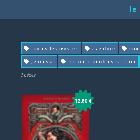
le
toutes les œuvres
aventure
com
jeunesse
les indisponibles sauf ici
2 bédés.
12,60
€