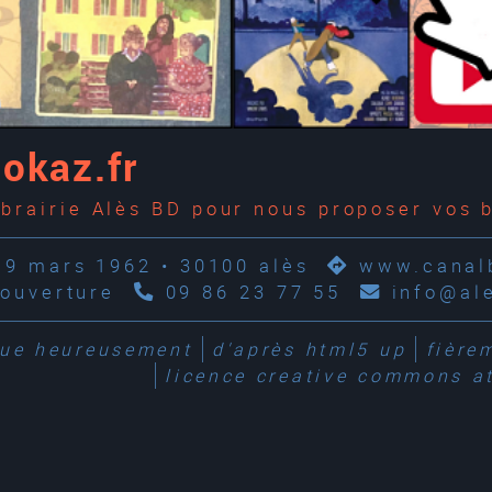
dokaz.fr
ibrairie Alès BD pour nous proposer vos
19 mars 1962 • 30100 alès
www.canalb
'ouverture
09 86 23 77 55
info@al
que
heureusement
d'après
html5 up
fière
licence creative commons at