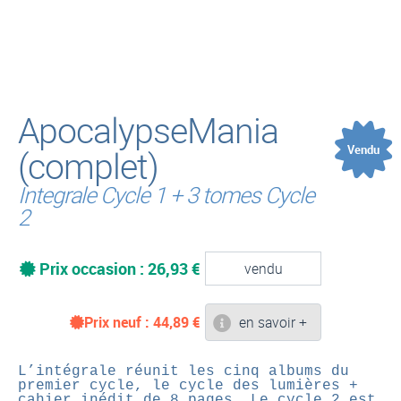
(
ApocalypseMania
Vendu
(complet)
Integrale Cycle 1 + 3 tomes Cycle
2
Prix occasion : 26,93 €
vendu
Prix neuf :
44,89
€
en savoir +
L’intégrale réunit les cinq albums du
premier cycle, le cycle des lumières +
cahier inédit de 8 pages. Le cycle 2 est