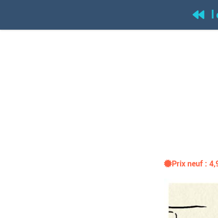
l
(
Prix neuf :
4,