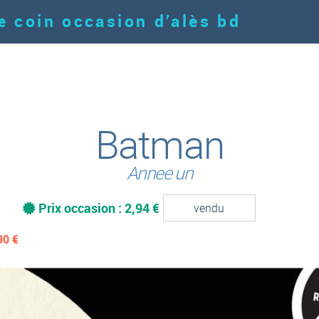
e coin occasion d’alès bd
Batman
Annee un
Prix occasion : 2,94 €
vendu
90
€