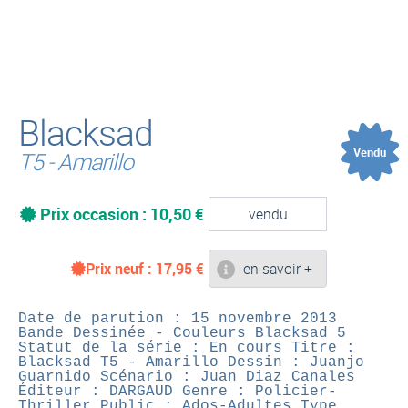
(
Blacksad
Vendu
T5 - Amarillo
Prix occasion : 10,50 €
vendu
Prix neuf :
17,95
€
en savoir +
Date de parution : 15 novembre 2013
Bande Dessinée - Couleurs
Blacksad 5
Statut de la série : En cours
Titre :
Blacksad T5 - Amarillo
Dessin : Juanjo
Guarnido
Scénario : Juan Diaz Canales
Éditeur : DARGAUD
Genre : Policier-
Thriller
Public : Ados-Adultes
Type