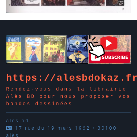
https://alesbdokaz.f
Rendez-vous dans la librairie
Alès BD pour nous proposer vos
bandes dessinées
alès bd
17 rue du 19 mars 1962 • 30100
alès