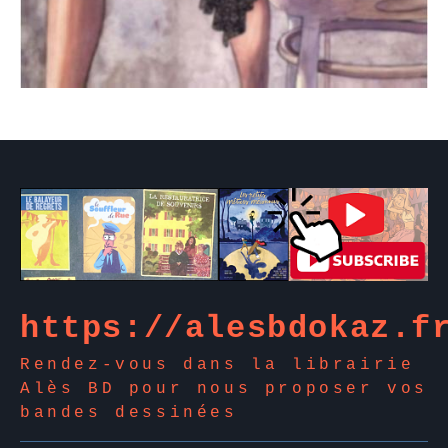
)
https://alesbdokaz.f
Rendez-vous dans la librairie
Alès BD pour nous proposer vos
bandes dessinées