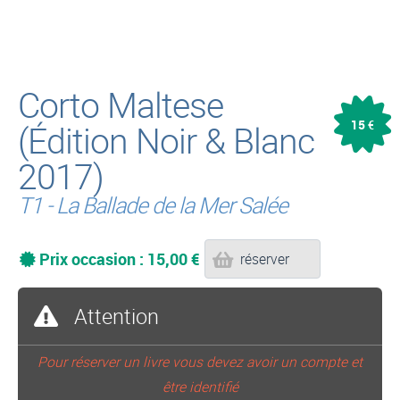
Corto Maltese
15
(Édition Noir & Blanc
€
2017)
T1 - La Ballade de la Mer Salée
Prix occasion : 15,00 €
réserver
Attention
Pour réserver un livre vous devez avoir un compte et
être identifié