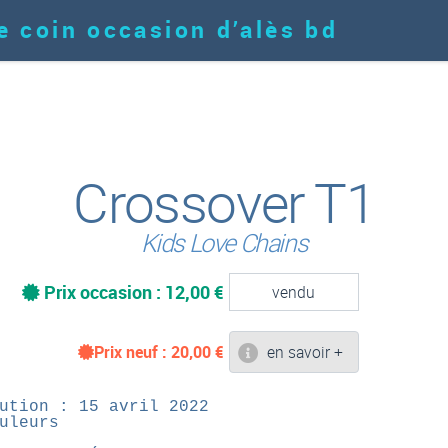
e coin occasion d’alès bd
Crossover T1
Kids Love Chains
Prix occasion : 12,00 €
vendu
Prix neuf :
20,00
€
en savoir +
ution : 15 avril 2022
uleurs