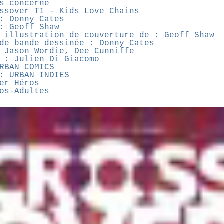
s concerné
ssover T1 - Kids Love Chains
: Donny Cates
: Geoff Shaw
 illustration de couverture de : Geoff Shaw
de bande dessinée : Donny Cates
 Jason Wordie, Dee Cunniffe
 : Julien Di Giacomo
RBAN COMICS
: URBAN INDIES
er Héros
os-Adultes