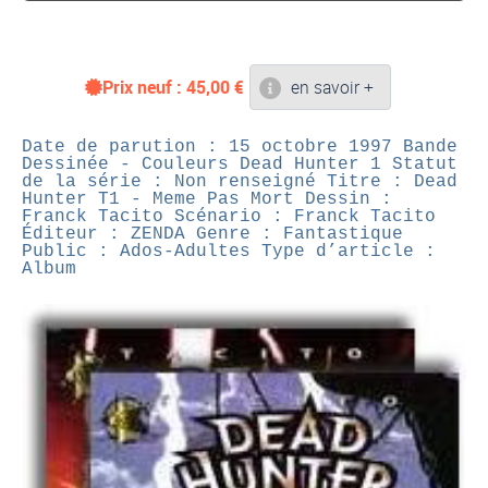
Prix neuf :
45,00
€
en savoir +
Date de parution : 15 octobre 1997
Bande
Dessinée - Couleurs
Dead Hunter 1
Statut
de la série : Non renseigné
Titre : Dead
Hunter T1 - Meme Pas Mort
Dessin :
Franck Tacito
Scénario : Franck Tacito
Éditeur : ZENDA
Genre : Fantastique
Public : Ados-Adultes
Type d’article :
Album