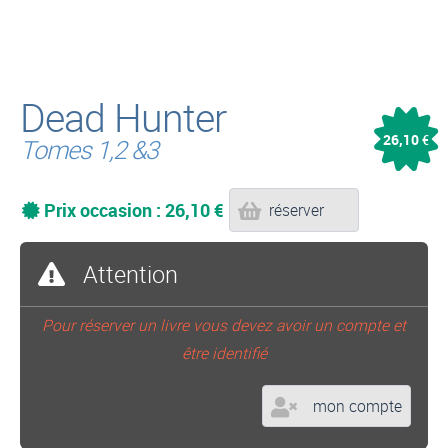
Dead Hunter
26,10
€
Tomes 1,2 &3
Prix occasion : 26,10 €
réserver
Attention
Pour réserver un livre vous devez avoir un compte et
être identifié
mon compte