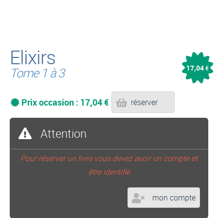
Elixirs
17,04
€
Tome 1 à 3
Prix occasion : 17,04 €
réserver
Attention
Pour réserver un livre vous devez avoir un compte et
être identifié
mon compte