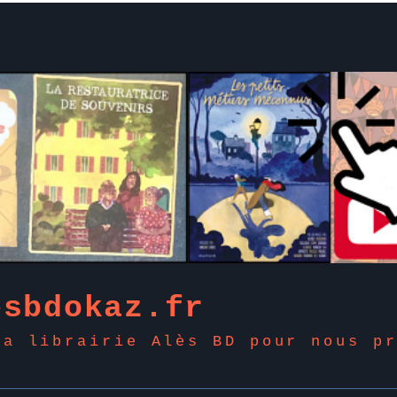
esbdokaz.fr
la librairie Alès BD pour nous p