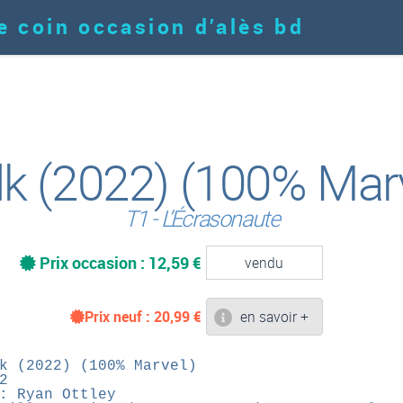
e coin occasion d’alès bd
k (2022) (100% Mar
T1 - L’Écrasonaute
Prix occasion : 12,59 €
vendu
Prix neuf :
20,99
€
en savoir +
k (2022) (100% Marvel)
2
: Ryan Ottley