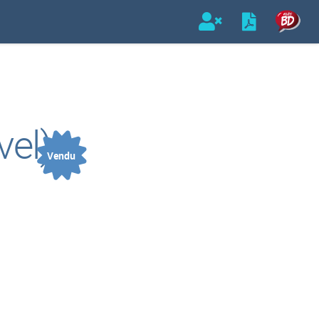
vel)
Vendu