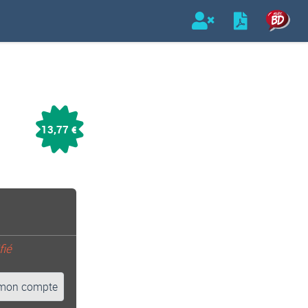
13,77
€
fié
mon compte