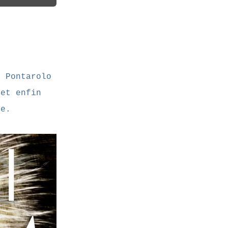
c Pontarolo
 et enfin
re.