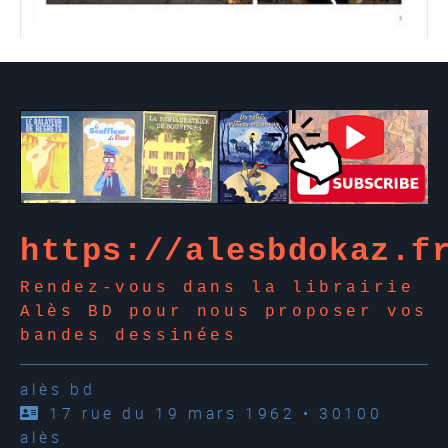
https://alesbdokaz.f
Rendez-vous dans la librairie
Alès BD pour nous proposer vos
bandes dessinées
alès bd
17 rue du 19 mars 1962 • 30100
alès