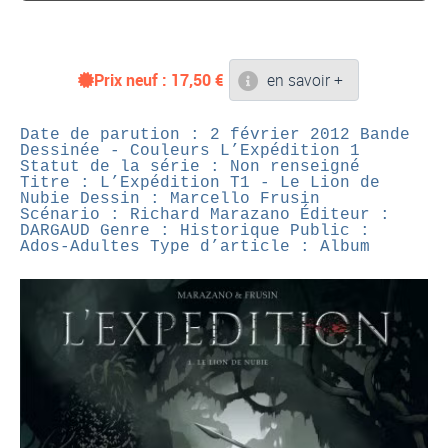
Prix neuf :
17,50
€
en savoir +
Date de parution : 2 février 2012
Bande
Dessinée - Couleurs
L’Expédition 1
Statut de la série : Non renseigné
Titre : L’Expédition T1 - Le Lion de
Nubie
Dessin : Marcello Frusin
Scénario : Richard Marazano
Éditeur :
DARGAUD
Genre : Historique
Public :
Ados-Adultes
Type d’article : Album