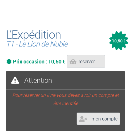
L’Expédition
10,50
€
T1 - Le Lion de Nubie
Prix occasion : 10,50 €
réserver
Attention
Pour réserver un livre vous devez avoir un compte et
être identifié
mon compte