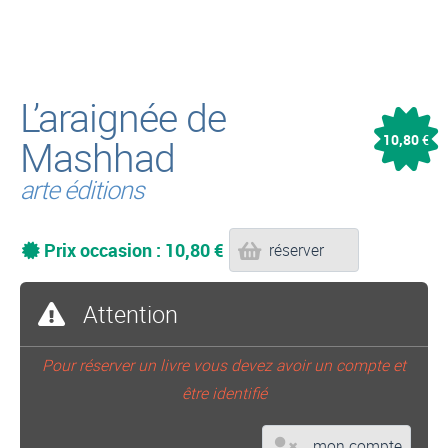
L’araignée de
10,80
Mashhad
€
arte éditions
Prix occasion : 10,80 €
réserver
Attention
Pour réserver un livre vous devez avoir un compte et
être identifié
mon compte