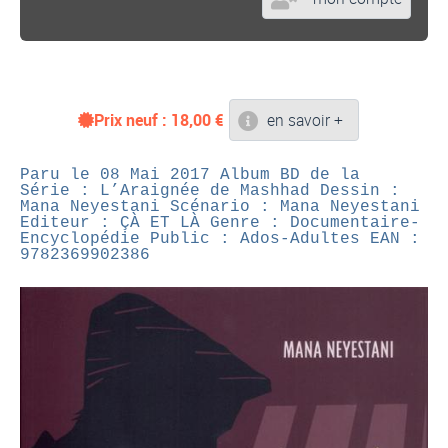
Prix neuf :
18,00
€
en savoir +
Paru le 08 Mai 2017
Album BD de la
Série : L’Araignée de Mashhad
Dessin :
Mana Neyestani
Scénario : Mana Neyestani
Editeur : ÇÀ ET LÀ
Genre : Documentaire-
Encyclopédie
Public : Ados-Adultes
EAN :
9782369902386