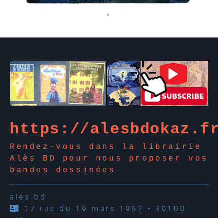
https://alesbdokaz.f
Rendez-vous dans la librairie
Alès BD pour nous proposer vos
bandes dessinées
alès bd
17 rue du 19 mars 1962 • 30100