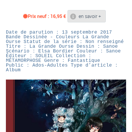
Prix neuf :
16,95
€
en savoir +
Date de parution : 13 septembre 2017
Bande Dessinée - Couleurs
La Grande
Ourse
Statut de la série : Non renseigné
Titre : La Grande Ourse
Dessin : Sanoe
Scénario : Elsa Bordier
Couleur : Sanoe
Éditeur : SOLEIL
Collection :
MÉTAMORPHOSE
Genre : Fantastique
Public : Ados-Adultes
Type d’article :
Album