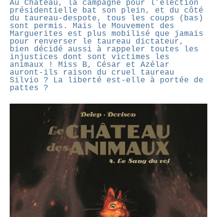
Au Château, la campagne pour l’élection
présidentielle bat son plein, et du côté
du taureau-despote, tous les coups (bas)
sont permis. Mais le Mouvement des
Marguerites est plus mobilisé que jamais
pour renverser le taureau dictateur,
bien décidé aussi à rappeler toutes les
injustices dont sont victimes les
animaux ! Miss B, César et Azélar
auront-ils raison du cruel taureau
Silvio ? La liberté est-elle à portée de
pattes ?