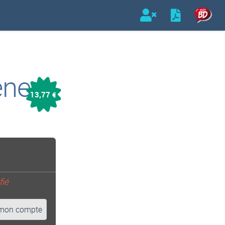
ene
13,77
€
fié
mon compte