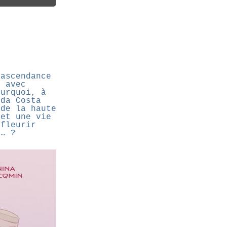
 ascendance
, avec
ourquoi, à
 da Costa
 de la haute
ret une vie
 fleurir
e… ?