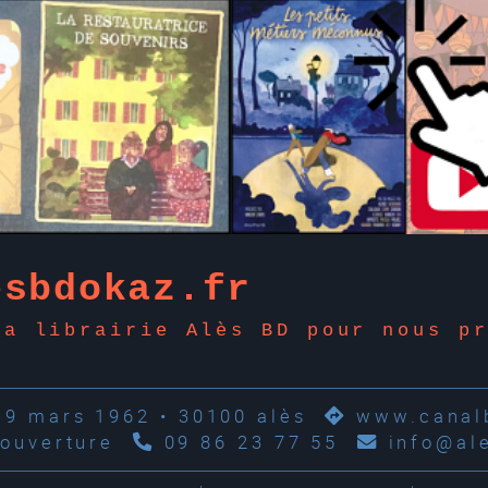
esbdokaz.fr
la librairie Alès BD pour nous p
19 mars 1962 • 30100 alès
www.canalb
'ouverture
09 86 23 77 55
info@al