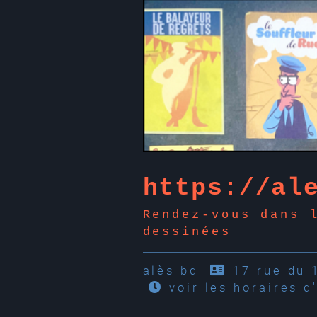
https://al
Rendez-vous dans 
dessinées
alès bd
17 rue du 
voir les horaires d