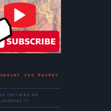
roposer vos bandes
d.net/ales-bd
esbdokaz.fr