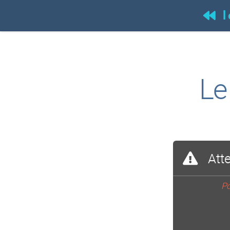
l
Le
Att
Po