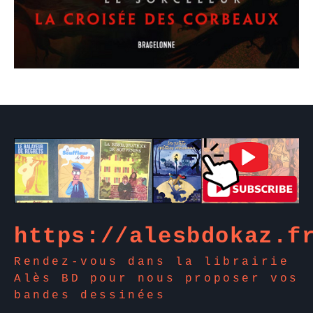
)
https://alesbdokaz.f
Rendez-vous dans la librairie
Alès BD pour nous proposer vos
bandes dessinées