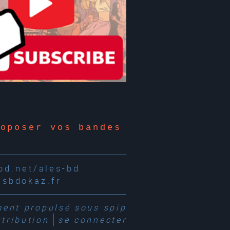
roposer vos bandes
d.net/ales-bd
esbdokaz.fr
ment propulsé sous
spip
tribution
se connecter