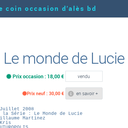
e coin occasion d’alès bd
Le monde de Lucie
Prix occasion : 18,00 €
vendu
Prix neuf :
30,00
€
en savoir +
Juillet 2008
 la Série : Le Monde de Lucie
illaume Martinez
Kris
UTUROPOLIS