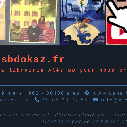
esbdokaz.fr
la librairie Alès BD pour nous p
19 mars 1962 • 30100 alès
www.canalb
'ouverture
09 86 23 77 55
info@al
que
heureusement
d'après
html5 up
fière
licence creative commons at