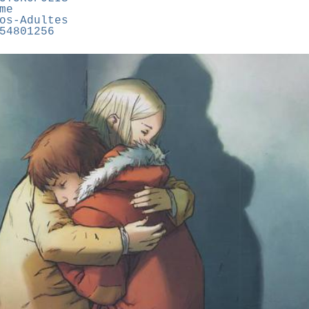
me
os-Adultes
54801256