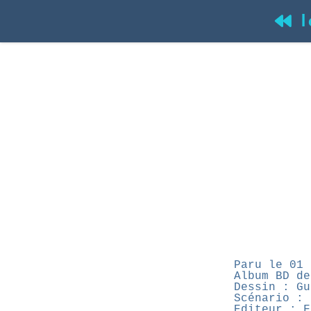
l
(
Paru le 01 
Album BD de
Dessin : Gu
Scénario : 
Editeur : F