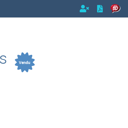
rs
Vendu