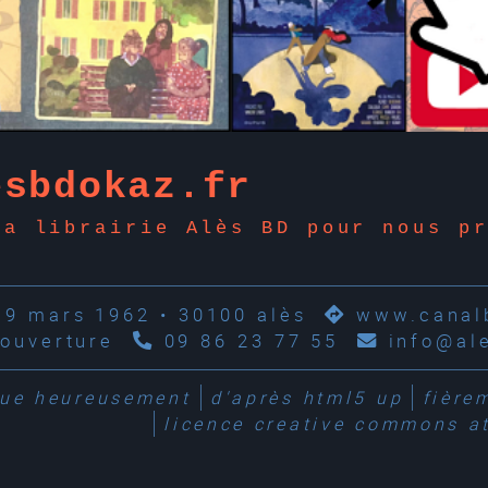
esbdokaz.fr
la librairie Alès BD pour nous p
19 mars 1962 • 30100 alès
www.canalb
'ouverture
09 86 23 77 55
info@al
que
heureusement
d'après
html5 up
fière
licence creative commons at