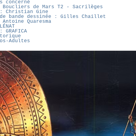
s concerné
 Boucliers de Mars T2 - Sacrilèges
: Christian Gine
de bande dessinée : Gilles Chaillet
 Antoine Quaresma
LÉNAT
: GRAFICA
torique
os-Adultes