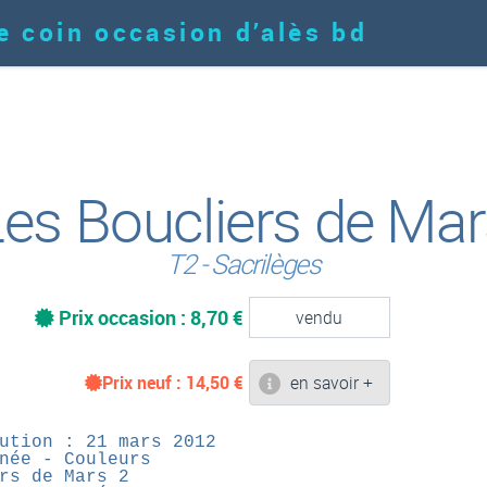
e coin occasion d’alès bd
es Boucliers de Ma
T2 - Sacrilèges
Prix occasion : 8,70 €
vendu
Prix neuf :
14,50
€
en savoir +
ution : 21 mars 2012
née - Couleurs
rs de Mars 2