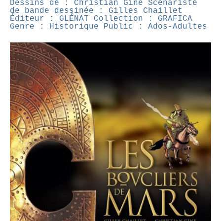
Dessins de : Christian Gine
Scénariste
de bande dessinée : Gilles Chaillet
Éditeur : GLÉNAT
Collection : GRAFICA
Genre : Historique
Public : Ados-Adultes