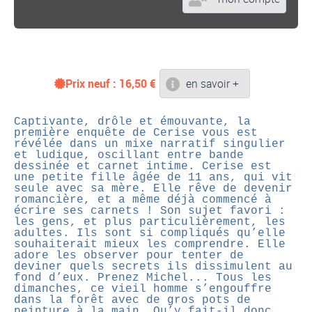
Prix neuf :
16,50
€
en savoir +
Captivante, drôle et émouvante, la
première enquête de Cerise vous est
révélée dans un mixe narratif singulier
et ludique, oscillant entre bande
dessinée et carnet intime. Cerise est
une petite fille âgée de 11 ans, qui vit
seule avec sa mère. Elle rêve de devenir
romancière, et a même déjà commencé à
écrire ses carnets ! Son sujet favori :
les gens, et plus particulièrement, les
adultes. Ils sont si compliqués qu’elle
souhaiterait mieux les comprendre. Elle
adore les observer pour tenter de
deviner quels secrets ils dissimulent au
fond d’eux. Prenez Michel... Tous les
dimanches, ce vieil homme s’engouffre
dans la forêt avec de gros pots de
peinture à la main. Qu’y fait-il donc