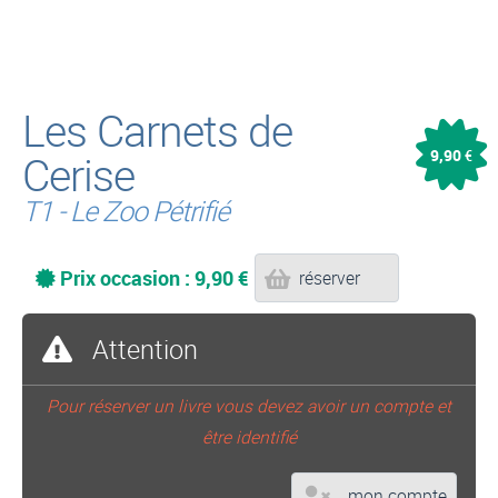
Les Carnets de
9,90
Cerise
€
T1 - Le Zoo Pétrifié
Prix occasion : 9,90 €
réserver
Attention
Pour réserver un livre vous devez avoir un compte et
être identifié
mon compte