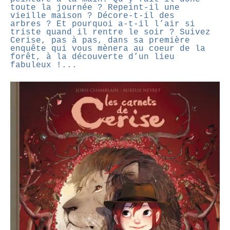
toute la journée ? Repeint-il une
vieille maison ? Décore-t-il des
arbres ? Et pourquoi a-t-il l’air si
triste quand il rentre le soir ? Suivez
Cerise, pas à pas, dans sa première
enquête qui vous mènera au coeur de la
forêt, à la découverte d’un lieu
fabuleux !...