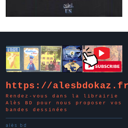
)
https://alesbdokaz.f
Rendez-vous dans la librairie
Alès BD pour nous proposer vos
bandes dessinées
alès bd