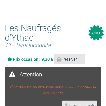
Les Naufragés
9,30
d’Ythaq
€
T1 - Terra Incognita
Prix occasion : 9,30 €
réserver
Attention
Pour réserver un livre vous devez avoir un compte et
être identifié
mon compte