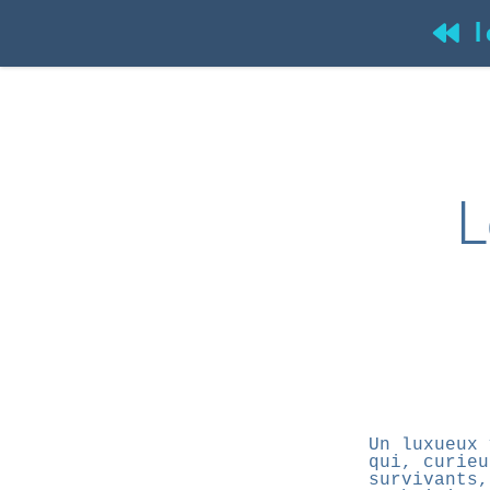
l
(
L
Un luxueux 
qui, curieu
survivants,