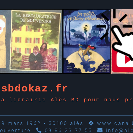
esbdokaz.fr
la librairie Alès BD pour nous p
19 mars 1962 • 30100 alès
www.canalb
'ouverture
09 86 23 77 55
info@al