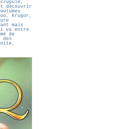
scrupule,
nt découvrir
coutumes
foo, Krugor,
ture
sant mais
ui va entre
rmé de
i des
anite,