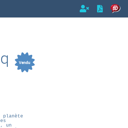
aq
Vendu
e planète
les
e, un