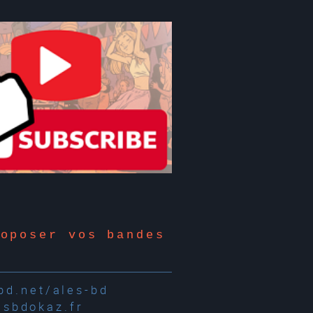
roposer vos bandes
d.net/ales-bd
esbdokaz.fr