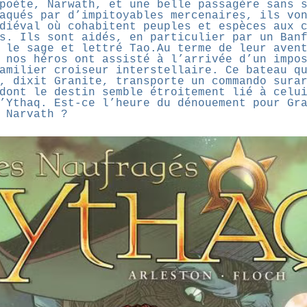
poète, Narwath, et une belle passagère sans 
aqués par d’impitoyables mercenaires, ils vo
diéval où cohabitent peuples et espèces aux 
s. Ils sont aidés, en particulier par un Ban
 le sage et lettré Tao.Au terme de leur aven
 nos héros ont assisté à l’arrivée d’un impo
amilier croiseur interstellaire. Ce bateau q
, dixit Granite, transporte un commando sura
dont le destin semble étroitement lié à celu
’Ythaq. Est-ce l’heure du dénouement pour Gr
 Narvath ?