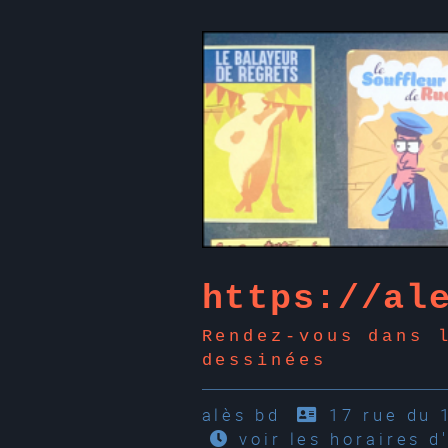
https://al
Rendez-vous dans 
dessinées
alès bd
17 rue du 
voir les horaires d