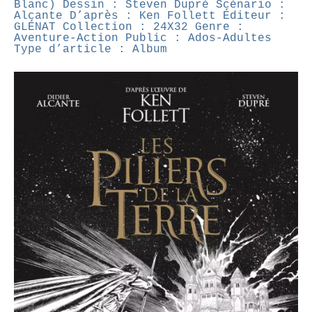
Blanc)
Dessin : Steven Dupré
Scénario :
Alcante
D’après : Ken Follett
Éditeur :
GLÉNAT
Collection : 24X32
Genre :
Aventure-Action
Public : Ados-Adultes
Type d’article : Album