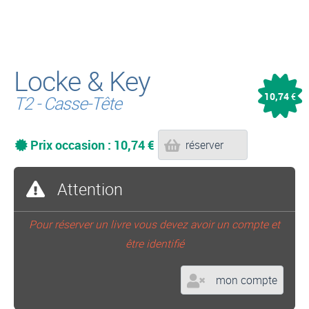
Locke & Key
10,74
€
T2 - Casse-Tête
Prix occasion : 10,74 €
réserver
Attention
Pour réserver un livre vous devez avoir un compte et
être identifié
mon compte