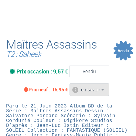
(
Maîtres Assassins
Vendu
T2 : Saheek
Prix occasion : 9,57 €
vendu
Prix neuf :
15,95
€
en savoir +
Paru le 21 Juin 2023
Album BD de la
Série : Maîtres Assassins
Dessin :
Salvatore Porcaro
Scénario : Sylvain
Cordurié
Couleur : Digikore Studios
D’après : Jean-Luc Istin
Editeur :
SOLEIL
Collection : FANTASTIQUE (SOLEIL)
Genre : Heroic Fantasy-Magie
Public :