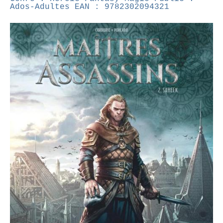
Ados-Adultes
EAN : 9782302094321