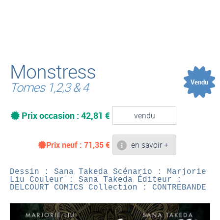
(
Monstress
Vendu
Tomes 1,2,3 & 4
Prix occasion : 42,81 €
vendu
Prix neuf :
71,35
€
en savoir +
Dessin : Sana Takeda
Scénario : Marjorie
Liu
Couleur : Sana Takeda
Éditeur :
DELCOURT COMICS
Collection : CONTREBANDE