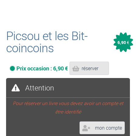
Picsou et les Bit-
6,90
coincoins
€
Prix occasion : 6,90 €
réserver
Attention
Pour réserver un livre vous devez avoir un compte et
être identifié
mon compte