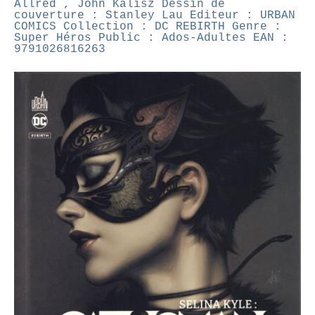
Allred , John Kalisz
Dessin de
couverture : Stanley Lau
Editeur : URBAN
COMICS
Collection : DC REBIRTH
Genre :
Super Héros
Public : Ados-Adultes
EAN :
9791026816263