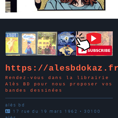
https://alesbdokaz.f
Rendez-vous dans la librairie
Alès BD pour nous proposer vos
bandes dessinées
alès bd
17 rue du 19 mars 1962 • 30100
alès