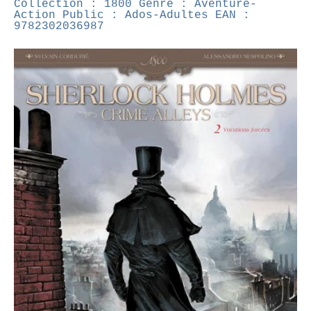
Collection : 1800
Genre : Aventure-
Action
Public : Ados-Adultes
EAN :
9782302036987