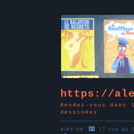
https://al
Rendez-vous dans 
dessinées
alès bd
17 rue du 