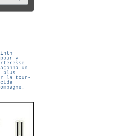
rinth !
 pour y
orteresse
façonna un
, plus
ur la tour-
écide
compagne.