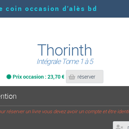
e coin occasion d’alès bd
Thorinth
Intégrale Tome 1 à 5
Prix occasion : 23,70 €
réserver
ention
ur réserver un livre vous devez avoir un compte et être identi