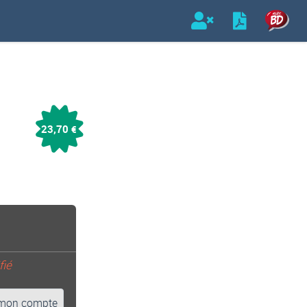
23,70
€
fié
mon compte