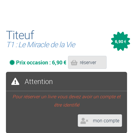
Titeuf
6,90
€
T1 : Le Miracle de la Vie
Prix occasion : 6,90 €
réserver
Attention
Pour réserver un livre vous devez avoir un compte et
être identifié
mon compte