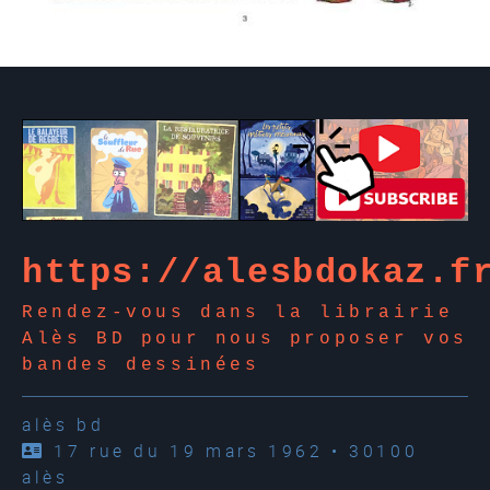
https://alesbdokaz.f
Rendez-vous dans la librairie
Alès BD pour nous proposer vos
bandes dessinées
alès bd
17 rue du 19 mars 1962 • 30100
alès