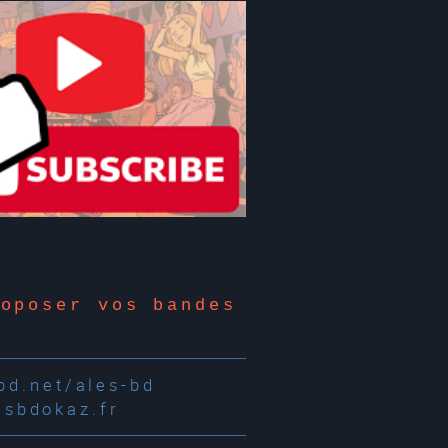
roposer vos bandes
d.net/ales-bd
esbdokaz.fr