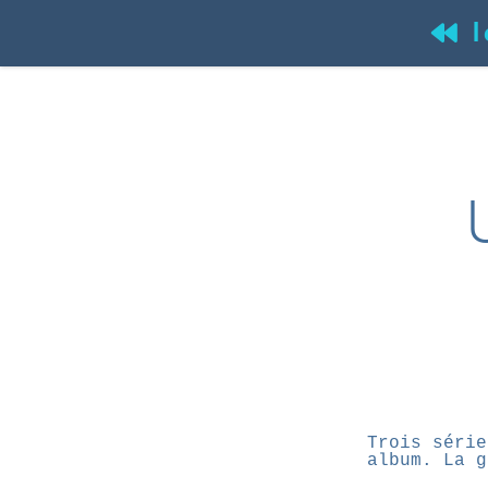
l
(
Trois série
album. La g