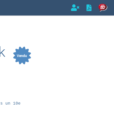
k
Vendu
ns un 10e