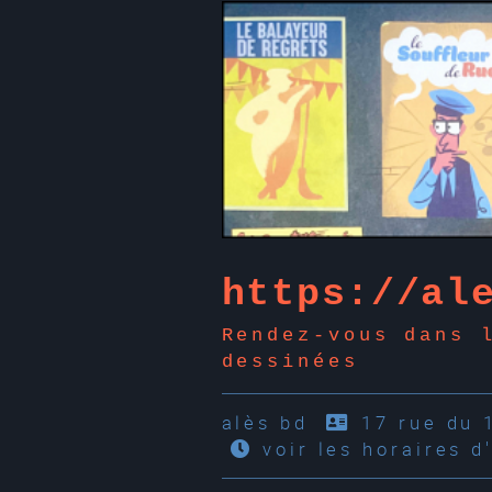
https://al
Rendez-vous dans 
dessinées
alès bd
17 rue du 
voir les horaires d