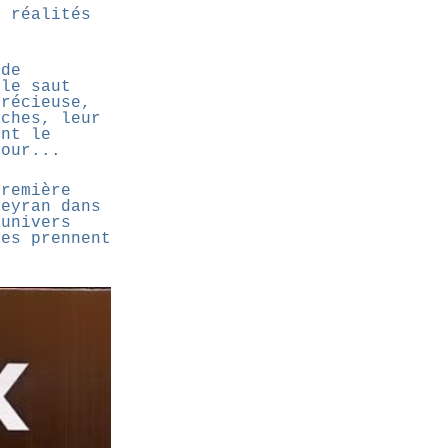
s réalités
 de
 le saut
précieuse,
oches, leur
ent le
tour...
première
beyran dans
 univers
tes prennent