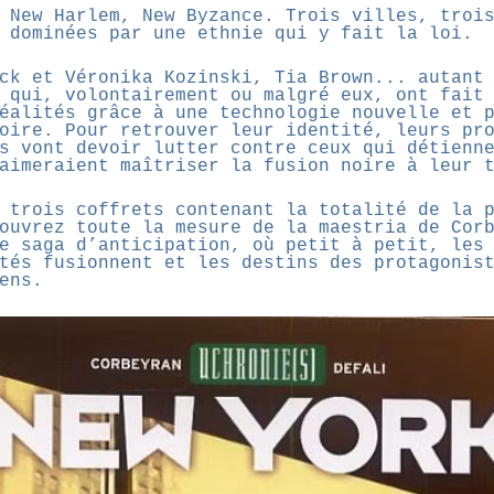
 New Harlem, New Byzance. Trois villes, troi
 dominées par une ethnie qui y fait la loi.
ck et Véronika Kozinski, Tia Brown... autant
 qui, volontairement ou malgré eux, ont fait
éalités grâce à une technologie nouvelle et 
oire. Pour retrouver leur identité, leurs pr
s vont devoir lutter contre ceux qui détienn
aimeraient maîtriser la fusion noire à leur 
 trois coffrets contenant la totalité de la 
ouvrez toute la mesure de la maestria de Cor
e saga d’anticipation, où petit à petit, les
tés fusionnent et les destins des protagonis
ens.