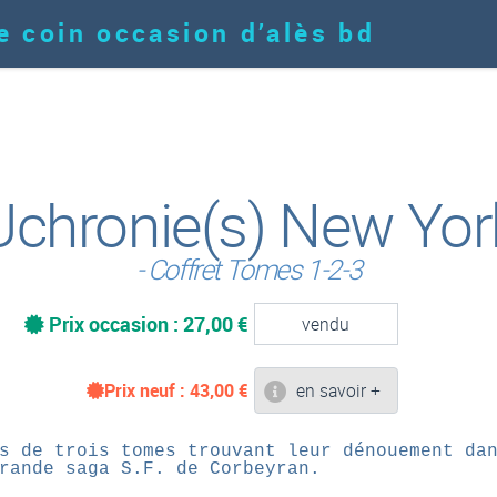
e coin occasion d’alès bd
Uchronie(s) New Yor
- Coffret Tomes 1-2-3
Prix occasion : 27,00 €
vendu
Prix neuf :
43,00
€
en savoir +
s de trois tomes trouvant leur dénouement da
rande saga S.F. de Corbeyran.