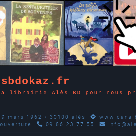
esbdokaz.fr
la librairie Alès BD pour nous p
19 mars 1962 • 30100 alès
www.canalb
'ouverture
09 86 23 77 55
info@al